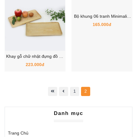
Bộ khung 06 tranh Minimalist
tông màu cam nâu hiện đại
165.000đ
treo tường
Khay gỗ chữ nhật đựng đồ ăn
trang trí
223.000đ
1
2
Danh mục
Trang Chủ