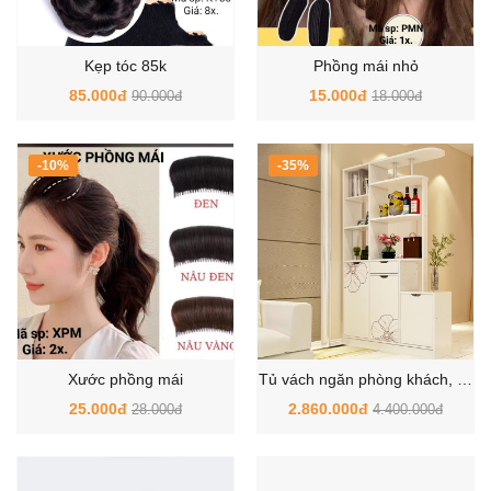
Kẹp tóc 85k
Phồng mái nhỏ
85.000đ
15.000đ
90.000đ
18.000đ
-10%
-35%
Xước phồng mái
Tủ vách ngăn phòng khách, kệ
trang trí phòng khách
25.000đ
2.860.000đ
28.000đ
4.400.000đ