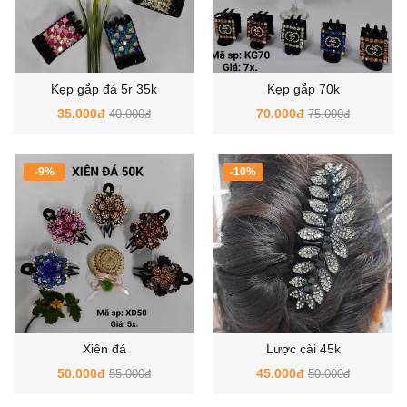
Kẹp gắp đá 5r 35k
Kẹp gắp 70k
35.000đ
70.000đ
40.000đ
75.000đ
-9%
-10%
Xiên đá
Lược cài 45k
50.000đ
45.000đ
55.000đ
50.000đ