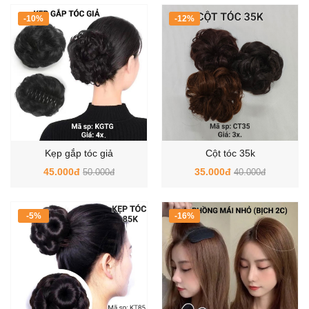
-10%
-12%
Kẹp gắp tóc giả
Cột tóc 35k
45.000đ
35.000đ
50.000đ
40.000đ
-5%
-16%